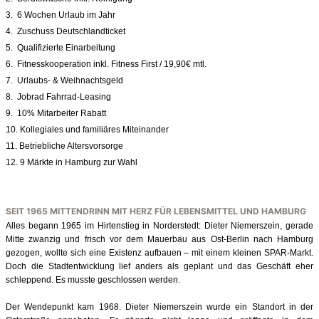
3. 6 Wochen Urlaub im Jahr
4. Zuschuss Deutschlandticket
5. Qualifizierte Einarbeitung
6. Fitnesskooperation inkl. Fitness First / 19,90€ mtl.
7. Urlaubs- & Weihnachtsgeld
8. Jobrad Fahrrad-Leasing
9. 10% Mitarbeiter Rabatt
10. Kollegiales und familiäres Miteinander
11. Betriebliche Altersvorsorge
12. 9 Märkte in Hamburg zur Wahl
SEIT 1965 MITTENDRINN MIT HERZ FÜR LEBENSMITTEL UND HAMBURG
Alles begann 1965 im Hirtenstieg in Norderstedt: Dieter Niemerszein, gerade
Mitte zwanzig und frisch vor dem Mauerbau aus Ost-Berlin nach Hamburg
gezogen, wollte sich eine Existenz aufbauen – mit einem kleinen SPAR-Markt.
Doch die Stadtentwicklung lief anders als geplant und das Geschäft eher
schleppend. Es musste geschlossen werden.
Der Wendepunkt kam 1968. Dieter Niemerszein wurde ein Standort in der