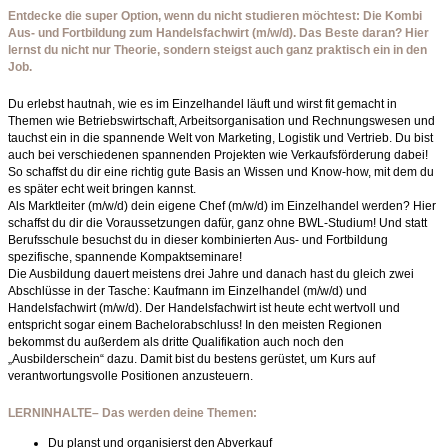
Entdecke die super Option, wenn du nicht studieren möchtest: Die Kombi
Aus- und Fortbildung zum Handelsfachwirt (m/w/d). Das Beste daran? Hier
lernst du nicht nur Theorie, sondern steigst auch ganz praktisch ein in den
Job.
Du erlebst hautnah, wie es im Einzelhandel läuft und wirst fit gemacht in
Themen wie Betriebswirtschaft, Arbeitsorganisation und Rechnungswesen und
tauchst ein in die spannende Welt von Marketing, Logistik und Vertrieb. Du bist
auch bei verschiedenen spannenden Projekten wie Verkaufsförderung dabei!
So schaffst du dir eine richtig gute Basis an Wissen und Know-how, mit dem du
es später echt weit bringen kannst.
Als Marktleiter (m/w/d) dein eigene Chef (m/w/d) im Einzelhandel werden? Hier
schaffst du dir die Voraussetzungen dafür, ganz ohne BWL-Studium! Und statt
Berufsschule besuchst du in dieser kombinierten Aus- und Fortbildung
spezifische, spannende Kompaktseminare!
Die Ausbildung dauert meistens drei Jahre und danach hast du gleich zwei
Abschlüsse in der Tasche: Kaufmann im Einzelhandel (m/w/d) und
Handelsfachwirt (m/w/d). Der Handelsfachwirt ist heute echt wertvoll und
entspricht sogar einem Bachelorabschluss! In den meisten Regionen
bekommst du außerdem als dritte Qualifikation auch noch den
„Ausbilderschein“ dazu. Damit bist du bestens gerüstet, um Kurs auf
verantwortungsvolle Positionen anzusteuern.
LERNINHALTE– Das werden deine Themen:
Du planst und organisierst den Abverkauf