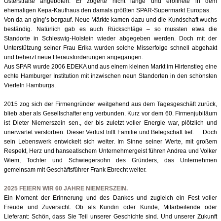
Osterstraße angeboten. Er zögerte nicht lange und eröffnete in dem
ehemaligen Kepa-Kaufhaus den damals größten SPAR-Supermarkt Europas.
Von da an ging’s bergauf. Neue Märkte kamen dazu und die Kundschaft wuchs
beständig. Natürlich gab es auch Rückschläge – so mussten etwa die
Standorte in Schleswig-Holstein wieder abgegeben werden. Doch mit der
Unterstützung seiner Frau Erika wurden solche Misserfolge schnell abgehakt
und beherzt neue Herausforderungen angegangen.
Aus SPAR wurde 2006 EDEKA und aus einem kleinen Markt im Hirtenstieg eine
echte Hamburger Institution mit inzwischen neun Standorten in den schönsten
Vierteln Hamburgs.
2015 zog sich der Firmengründer weitgehend aus dem Tagesgeschäft zurück,
blieb aber als Gesellschafter eng verbunden. Kurz vor dem 60. Firmenjubiläum
ist Dieter Niemerszein sen., der bis zuletzt voller Energie war, plötzlich und
unerwartet verstorben. Dieser Verlust trifft Familie und Belegschaft tief. Doch
sein Lebenswerk entwickelt sich weiter. Im Sinne seiner Werte, mit großem
Respekt, Herz und hanseatischem Unternehmergeist führen Andrea und Volker
Wiem, Tochter und Schwiegersohn des Gründers, das Unternehmen
gemeinsam mit Geschäftsführer Frank Ebrecht weiter.
2025 FEIERN WIR 60 JAHRE NIEMERSZEIN.
Ein Moment der Erinnerung und des Dankes und zugleich ein Fest voller
Freude und Zuversicht. Ob als Kundin oder Kunde, Mitarbeitende oder
Lieferant: Schön, dass Sie Teil unserer Geschichte sind. Und unserer Zukunft