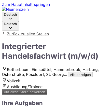
Zum Hauptinhalt springen
Deutsch
Deutsch
Zurück zu allen Stellen
Integrierter
Handelsfachwirt (m/w/d)
Rotherbaum, Eimsbüttel, Hammerbrook, Harburg,
Osterstraße, Pöseldorf, St. Georg
...
Alle anzeigen
Vollzeit
Ausbildung/Trainee
Auf diese Stelle bewerben
Ihre Aufgaben