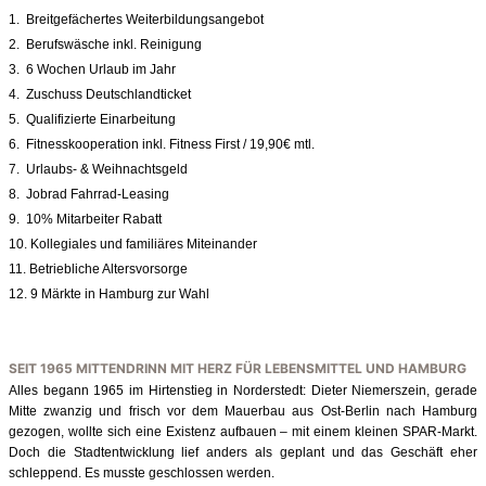
1. Breitgefächertes Weiterbildungsangebot
2. Berufswäsche inkl. Reinigung
3. 6 Wochen Urlaub im Jahr
4. Zuschuss Deutschlandticket
5. Qualifizierte Einarbeitung
6. Fitnesskooperation inkl. Fitness First / 19,90€ mtl.
7. Urlaubs- & Weihnachtsgeld
8. Jobrad Fahrrad-Leasing
9. 10% Mitarbeiter Rabatt
10. Kollegiales und familiäres Miteinander
11. Betriebliche Altersvorsorge
12. 9 Märkte in Hamburg zur Wahl
SEIT 1965 MITTENDRINN MIT HERZ FÜR LEBENSMITTEL UND HAMBURG
Alles begann 1965 im Hirtenstieg in Norderstedt: Dieter Niemerszein, gerade
Mitte zwanzig und frisch vor dem Mauerbau aus Ost-Berlin nach Hamburg
gezogen, wollte sich eine Existenz aufbauen – mit einem kleinen SPAR-Markt.
Doch die Stadtentwicklung lief anders als geplant und das Geschäft eher
schleppend. Es musste geschlossen werden.