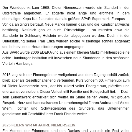
Der Wendepunkt kam 1968. Dieter Niemerszein wurde ein Standort in der
Osterstraße angeboten. Er zögerte nicht lange und eröffnete in dem
ehemaligen Kepa-Kaufhaus den damals größten SPAR-Supermarkt Europas.
Von da an ging’s bergauf. Neue Märkte kamen dazu und die Kundschaft wuchs
beständig. Natürlich gab es auch Rückschläge – so mussten etwa die
Standorte in Schleswig-Holstein wieder abgegeben werden. Doch mit der
Unterstützung seiner Frau Erika wurden solche Misserfolge schnell abgehakt
und beherzt neue Herausforderungen angegangen.
Aus SPAR wurde 2006 EDEKA und aus einem kleinen Markt im Hirtenstieg eine
echte Hamburger Institution mit inzwischen neun Standorten in den schönsten
Vierteln Hamburgs.
2015 zog sich der Firmengründer weitgehend aus dem Tagesgeschäft zurück,
blieb aber als Gesellschafter eng verbunden. Kurz vor dem 60. Firmenjubiläum
ist Dieter Niemerszein sen., der bis zuletzt voller Energie war, plötzlich und
unerwartet verstorben. Dieser Verlust trifft Familie und Belegschaft tief. Doch
sein Lebenswerk entwickelt sich weiter. Im Sinne seiner Werte, mit großem
Respekt, Herz und hanseatischem Unternehmergeist führen Andrea und Volker
Wiem, Tochter und Schwiegersohn des Gründers, das Unternehmen
gemeinsam mit Geschäftsführer Frank Ebrecht weiter.
2025 FEIERN WIR 60 JAHRE NIEMERSZEIN.
Ein Moment der Erinnerung und des Dankes und zugleich ein Fest voller