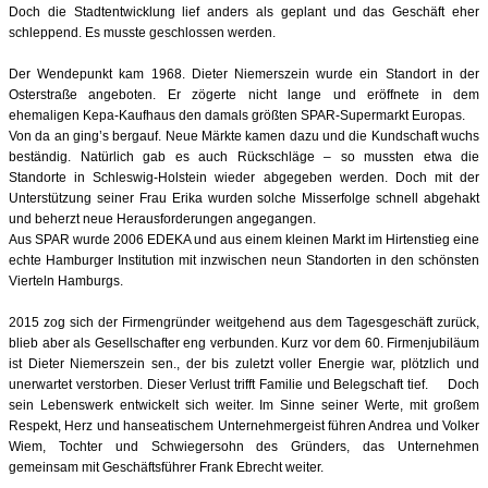
Doch die Stadtentwicklung lief anders als geplant und das Geschäft eher
schleppend. Es musste geschlossen werden.
Der Wendepunkt kam 1968. Dieter Niemerszein wurde ein Standort in der
Osterstraße angeboten. Er zögerte nicht lange und eröffnete in dem
ehemaligen Kepa-Kaufhaus den damals größten SPAR-Supermarkt Europas.
Von da an ging’s bergauf. Neue Märkte kamen dazu und die Kundschaft wuchs
beständig. Natürlich gab es auch Rückschläge – so mussten etwa die
Standorte in Schleswig-Holstein wieder abgegeben werden. Doch mit der
Unterstützung seiner Frau Erika wurden solche Misserfolge schnell abgehakt
und beherzt neue Herausforderungen angegangen.
Aus SPAR wurde 2006 EDEKA und aus einem kleinen Markt im Hirtenstieg eine
echte Hamburger Institution mit inzwischen neun Standorten in den schönsten
Vierteln Hamburgs.
2015 zog sich der Firmengründer weitgehend aus dem Tagesgeschäft zurück,
blieb aber als Gesellschafter eng verbunden. Kurz vor dem 60. Firmenjubiläum
ist Dieter Niemerszein sen., der bis zuletzt voller Energie war, plötzlich und
unerwartet verstorben. Dieser Verlust trifft Familie und Belegschaft tief. Doch
sein Lebenswerk entwickelt sich weiter. Im Sinne seiner Werte, mit großem
Respekt, Herz und hanseatischem Unternehmergeist führen Andrea und Volker
Wiem, Tochter und Schwiegersohn des Gründers, das Unternehmen
gemeinsam mit Geschäftsführer Frank Ebrecht weiter.