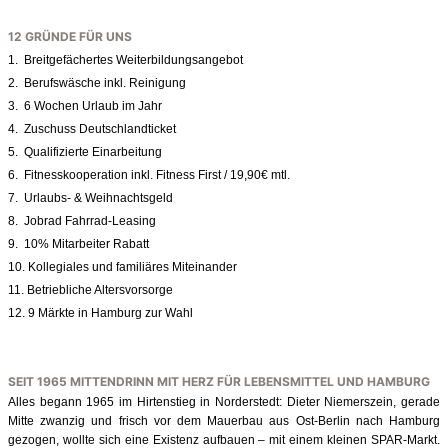
12 GRÜNDE FÜR UNS
1. Breitgefächertes Weiterbildungsangebot
2. Berufswäsche inkl. Reinigung
3. 6 Wochen Urlaub im Jahr
4. Zuschuss Deutschlandticket
5. Qualifizierte Einarbeitung
6. Fitnesskooperation inkl. Fitness First / 19,90€ mtl.
7. Urlaubs- & Weihnachtsgeld
8. Jobrad Fahrrad-Leasing
9. 10% Mitarbeiter Rabatt
10. Kollegiales und familiäres Miteinander
11. Betriebliche Altersvorsorge
12. 9 Märkte in Hamburg zur Wahl
SEIT 1965 MITTENDRINN MIT HERZ FÜR LEBENSMITTEL UND HAMBURG
Alles begann 1965 im Hirtenstieg in Norderstedt: Dieter Niemerszein, gerade
Mitte zwanzig und frisch vor dem Mauerbau aus Ost-Berlin nach Hamburg
gezogen, wollte sich eine Existenz aufbauen – mit einem kleinen SPAR-Markt.